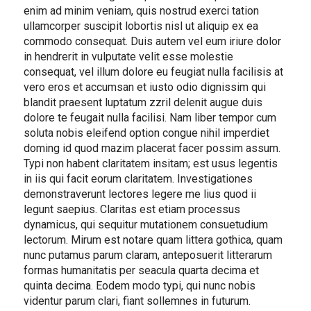
enim ad minim veniam, quis nostrud exerci tation
ullamcorper suscipit lobortis nisl ut aliquip ex ea
commodo consequat. Duis autem vel eum iriure dolor
in hendrerit in vulputate velit esse molestie
consequat, vel illum dolore eu feugiat nulla facilisis at
vero eros et accumsan et iusto odio dignissim qui
blandit praesent luptatum zzril delenit augue duis
dolore te feugait nulla facilisi. Nam liber tempor cum
soluta nobis eleifend option congue nihil imperdiet
doming id quod mazim placerat facer possim assum.
Typi non habent claritatem insitam; est usus legentis
in iis qui facit eorum claritatem. Investigationes
demonstraverunt lectores legere me lius quod ii
legunt saepius. Claritas est etiam processus
dynamicus, qui sequitur mutationem consuetudium
lectorum. Mirum est notare quam littera gothica, quam
nunc putamus parum claram, anteposuerit litterarum
formas humanitatis per seacula quarta decima et
quinta decima. Eodem modo typi, qui nunc nobis
videntur parum clari, fiant sollemnes in futurum.